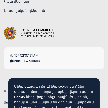
Կապ մեզ հետ
Լրատվական կենտրոն
15° C
2:07:32 AM
Ijevan: Few Clouds
Մենք օգտագործում ենք cookie-ներ՝ ձեր
© 2026
Armenia Travel. Բոլոր իրավունքները պաշտպանված են։
օգտագործողի փորձը բարելավելու համար։
Cookie-ները փոքր տեքստային ֆայլեր են,
որոնք պահպանվում են ձեր համակարգչում
Ստեղծված է
Concept Studio
կամ բջջային սարքում, երբ այցելում եք