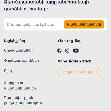
Ձեր Հայաստանի այցը անմոռանալի
դարձնելու համար։
Բաժանորդագրվել
Այցելեք մեզ
Հետևեք մեզ
Միջոցառումներ
Փորձառություններ
#TheHiddenTrack
Բլոգ
Մեդիա գրադարան
Հարցեր ու
պատասխաններ
Գաղտնիության
քաղաքականություն