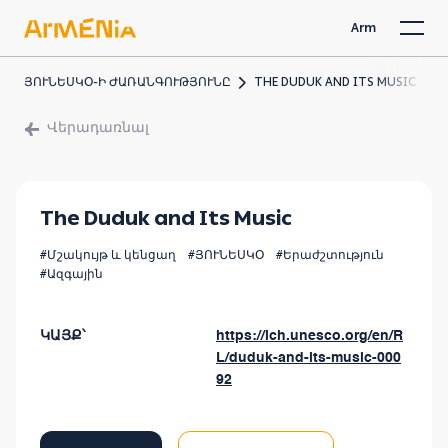
Arm
ՅՈՒՆԵՍԿՕ-Ի ԺԱՌԱՆԳՈՒԹՅՈՒՆԸ
THE DUDUK AND ITS MUSIC
Վերադառնալ
The Duduk and Its Music
#Մշակույթ և կենցաղ
#ՅՈՒՆԵՍԿՕ
#Երաժշտություն
#Ազգային
ԿԱՅՔ՝
https://ich.unesco.org/en/R
L/duduk-and-its-music-000
92