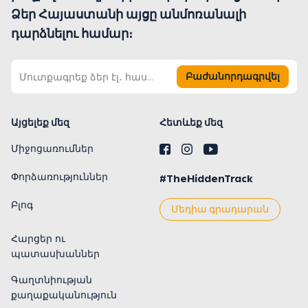
Ձեր Հայաստանի այցը անմոռանալի
դարձնելու համար։
Բաժանորդագրվել
Այցելեք մեզ
Հետևեք մեզ
Միջոցառումներ
Փորձառություններ
#TheHiddenTrack
Բլոգ
Մեդիա գրադարան
Հարցեր ու
պատասխաններ
Գաղտնիության
քաղաքականություն