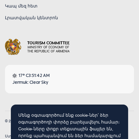
Կապ մեզ հետ
Լրատվական կենտրոն
17° C
3:51:43 AM
Jermuk: Clear Sky
Մենք օգտագործում ենք cookie-ներ՝ ձեր
© 2026
Armenia Travel. Բոլոր իրավունքները պաշտպանված են։
օգտագործողի փորձը բարելավելու համար։
Cookie-ները փոքր տեքստային ֆայլեր են,
որոնք պահպանվում են ձեր համակարգչում
Ստեղծված է
Concept Studio