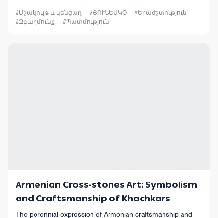
and old at any celebration to bring in the spirit of their
ancestors.
#Մշակույթ և կենցաղ
#ՅՈՒՆԵՍԿՕ
#Երաժշտություն
#Զբաղմունք
#Պատմություն
Armenian Cross-stones Art: Symbolism
and Craftsmanship of Khachkars
The perennial expression of Armenian craftsmanship and