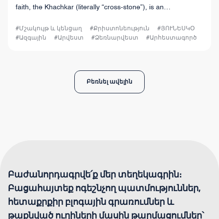
faith, the Khachkar (literally “cross-stone”), is an
extraordinary work of Armenian art.
#Մշակույթ և կենցաղ
#Քրիստոնեություն
#ՅՈՒՆԵՍԿՕ
#Ազգային
#Արվեստ
#Ձեռնարվեստ
#Արհեստագործ
Բեռնել ավելին
Բաժանորդագրվե՛ք մեր տեղեկագրին։
Բացահայտեք ոգեշնչող պատմություններ,
հետաքրքիր բլոգային գրառումներ և
թաքնված ուղիների մասին թարմացումներ՝