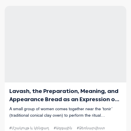
Lavash, the Preparation, Meaning, and
Appearance Bread as an Expression of
Culture in Armenia
A small group of women comes together near the ‘tonir’
(traditional conical clay oven) to perform the ritual
preparation of lavash.
#Մշակույթ և կենցաղ
#Ազգային
#Ձեռնարվեստ