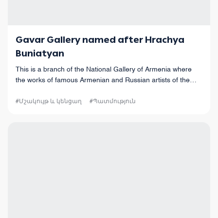
Gavar Gallery named after Hrachya
Buniatyan
This is a branch of the National Gallery of Armenia where
the works of famous Armenian and Russian artists of the
19th–20th centuries are on display, including paintings,
drawings, engravings, and scu
#Մշակույթ և կենցաղ
#Պատմություն