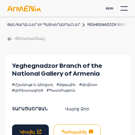
Arm
ԹԱՆԳԱՐԱՆՆԵՐ ԵՒ ՊԱՏԿԵՐԱՍՐԱՀՆԵՐ
YEGHEGNADZOR BRANCH OF
Վերադառնալ
Yeghegnadzor Branch of the
National Gallery of Armenia
#Մշակույթ և կենցաղ
#Ազգային
#Արվեստ
#Արհեստագործ
#Պատմություն
ՏԱՐԱԾԱՇՐՋԱՆ
Վայոց Ձոր
Կիսվել
Պահպանել