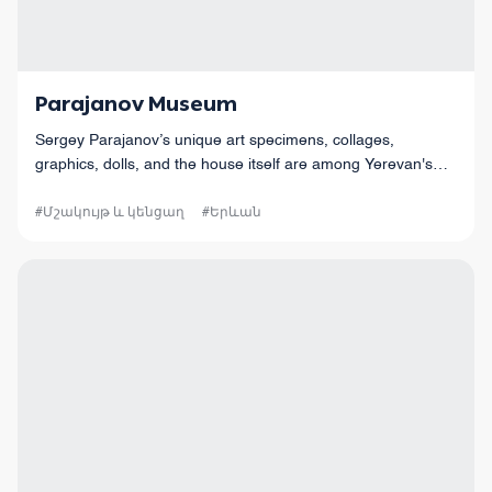
Parajanov Museum
Sergey Parajanov’s unique art specimens, collages,
graphics, dolls, and the house itself are among Yerevan's
most unusual experiences.
#Մշակույթ և կենցաղ
#Երևան