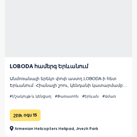
LOBODA համերգ Երևանում
Անմոռանալի երեկո փոփ աստղ LOBODA-ի հետ
Երևանում: Հիանալի շոու, կենդանի կատարմամբ,
տպավորիչ բեմադրությամբ և լուսային
#Մշակույթ և կենցաղ
#Փառատոն
#Երևան
#Ամառ
էֆեկտներով բաց երկնքի տակ: Օգոստոսի 15,
Armenian Helicopters հարթակ, Ջրվեժի այգի:
շբթ, օգս 15
Armenian Helicopters Helipad, Jrvezh Park