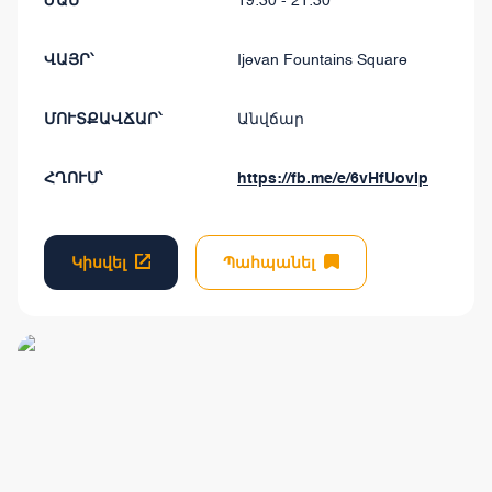
ԺԱՄ՝
19:30 - 21:30
ՎԱՅՐ՝
Ijevan Fountains Square
ՄՈՒՏՔԱՎՃԱՐ՝
Անվճար
ՀՂՈՒՄ՝
https://fb.me/e/6vHfUovIp
Կիսվել
Պահպանել