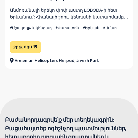
Անմոռանալի երեկո փոփ աստղ LOBODA-ի հետ
Երևանում: Հիանալի շոու, կենդանի կատարմամբ,
տպավորիչ բեմադրությամբ և լուսային
#Մշակույթ և կենցաղ
#Փառատոն
#Երևան
#Ամառ
էֆեկտներով բաց երկնքի տակ: Օգոստոսի 15,
Armenian Helicopters հարթակ, Ջրվեժի այգի:
շբթ, օգս 15
Armenian Helicopters Helipad, Jrvezh Park
Բաժանորդագրվե՛ք մեր տեղեկագրին։
Բացահայտեք ոգեշնչող պատմություններ,
հետաքրքիր բլոգային գրառումներ և