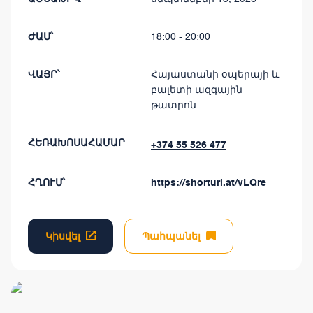
ԺԱՄ՝
18:00 - 20:00
ՎԱՅՐ՝
Հայաստանի օպերայի և
բալետի ազգային
թատրոն
ՀԵՌԱԽՈՍԱՀԱՄԱՐ
+374 55 526 477
ՀՂՈՒՄ՝
https://shorturl.at/vLQre
Կիսվել
Պահպանել