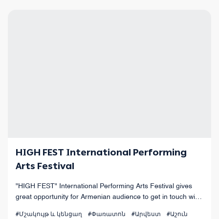
HIGH FEST International Performing
Arts Festival
"HIGH FEST" International Performing Arts Festival gives
great opportunity for Armenian audience to get in touch with
the values of world performing arts.
#Մշակույթ և կենցաղ
#Փառատոն
#Արվեստ
#Աշուն