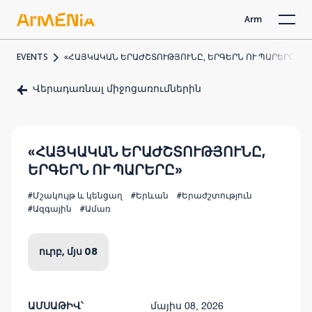
Arm
EVENTS
«ՀԱՅԿԱԿԱՆ ԵՐԱԺՇՏՈՒԹՅՈՒՆԸ, ԵՐԳԵՐՆ ՈՒ ՊԱՐԵՐԸ»
Վերադառնալ միջոցառումներին
«ՀԱՅԿԱԿԱՆ ԵՐԱԺՇՏՈՒԹՅՈՒՆԸ,
ԵՐԳԵՐՆ ՈՒ ՊԱՐԵՐԸ»
#Մշակույթ և կենցաղ
#Երևան
#Երաժշտություն
#Ազգային
#Ամառ
ուրբ, մյս 08
ԱՄՍԱԹԻՎ՝
մայիս 08, 2026