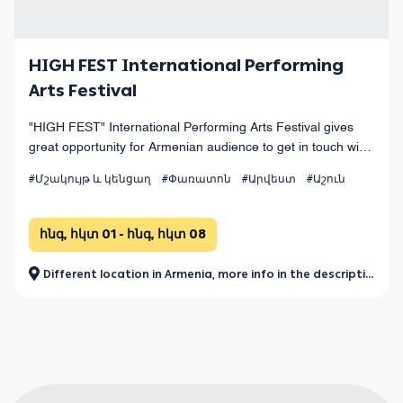
HIGH FEST International Performing
Arts Festival
"HIGH FEST" International Performing Arts Festival gives
great opportunity for Armenian audience to get in touch with
the values of world performing arts.
#Մշակույթ և կենցաղ
#Փառատոն
#Արվեստ
#Աշուն
հնգ, հկտ 01 - հնգ, հկտ 08
Different location in Armenia, more info in the description.