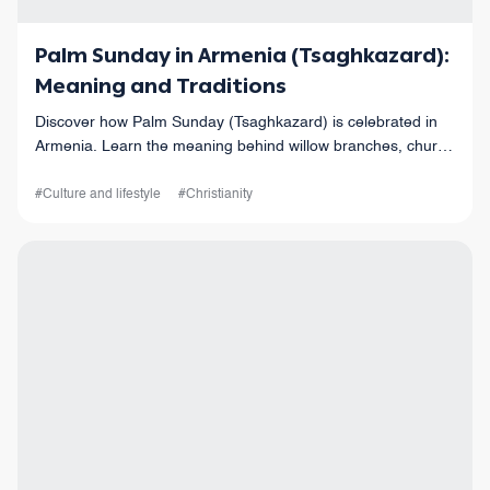
Palm Sunday in Armenia (Tsaghkazard):
Meaning and Traditions
Discover how Palm Sunday (Tsaghkazard) is celebrated in
Armenia. Learn the meaning behind willow branches, church
traditions, and how the feast marks the beginning of Holy
Week.
#Culture and lifestyle
#Christianity