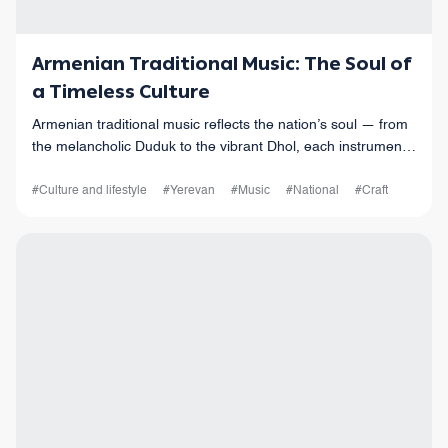
Armenian Traditional Music: The Soul of
a Timeless Culture
Armenian traditional music reflects the nation’s soul — from
the melancholic Duduk to the vibrant Dhol, each instrument
echoes Armenia’s history, spirit, and timeless cultural
harmony.
#Culture and lifestyle
#Yerevan
#Music
#National
#Craft