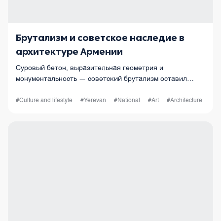
Брутализм и советское наследие в
архитектуре Армении
Суровый бетон, выразительная геометрия и
монументальность — советский брутализм оставил
глубокий след в армянской архитектуре. В этой статье
— культовые здания, скрытые жемчужины и
#Culture and lifestyle
#Yerevan
#National
#Art
#Architecture
архитектурные парад