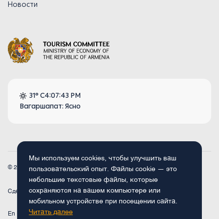
Новости
31° C
4:07:43 PM
Вагаршапат: Ясно
Мы используем cookies, чтобы улучшить ваш
© 2026
Armenia.travel. Все права защищены.
пользовательский опыт. Файлы cookie — это
небольшие текстовые файлы, которые
сохраняются на вашем компьютере или
Сделано
Concept Studio
мобильном устройстве при посещении сайта.
Читать далее
En
Fr
Ru
De
Arm