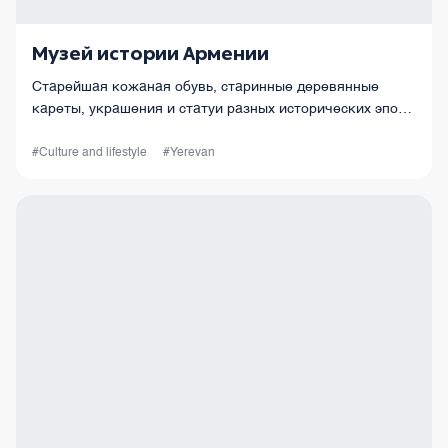
Музей истории Армении
Старейшая кожаная обувь, старинные деревянные
кареты, украшения и статуи разных исторических эпох
– это лишь малая часть замечательных экспонатов
музея.
#Culture and lifestyle
#Yerevan