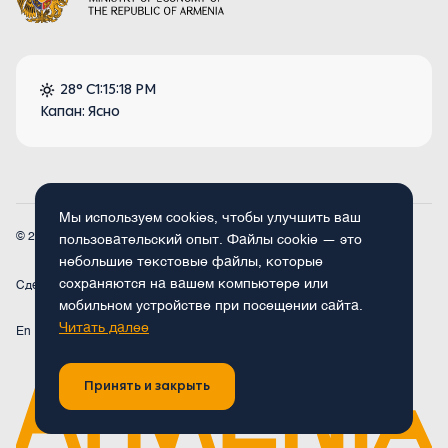
28° C
1:15:18 PM
Капан: Ясно
Мы используем cookies, чтобы улучшить ваш
© 2026
Armenia.travel. Все права защищены.
пользовательский опыт. Файлы cookie — это
небольшие текстовые файлы, которые
сохраняются на вашем компьютере или
Сделано
Concept Studio
мобильном устройстве при посещении сайта.
Читать далее
En
Fr
Ru
De
Arm
Принять и закрыть