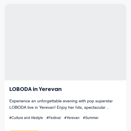
LOBODA in Yerevan
Experience an unforgettable evening with pop superstar
LOBODA live in Yerevan! Enjoy her hits, spectacular
choreography, live sound, and dazzling light effects under
#Culture and lifestyle
#Festival
#Yerevan
#Summer
the open sky. August 15 at Armenia