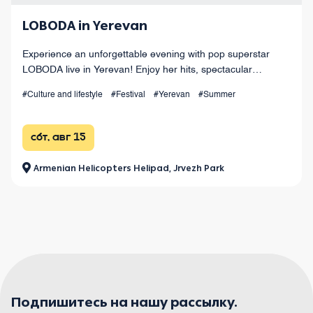
LOBODA in Yerevan
Experience an unforgettable evening with pop superstar
LOBODA live in Yerevan! Enjoy her hits, spectacular
choreography, live sound, and dazzling light effects under
#Culture and lifestyle
#Festival
#Yerevan
#Summer
the open sky. August 15 at Armenia
сбт, авг 15
Armenian Helicopters Helipad, Jrvezh Park
Подпишитесь на нашу рассылку.