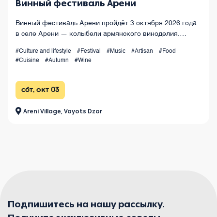
Винный фестиваль Арени
Винный фестиваль Арени пройдёт 3 октября 2026 года
в селе Арени — колыбели армянского виноделия.
Праздник тысячелетних традиций, семейных виноделен
#Culture and lifestyle
#Festival
#Music
#Artisan
#Food
и уникальной винной культуры Армении.
#Cuisine
#Autumn
#Wine
сбт, окт 03
Areni Village, Vayots Dzor
Подпишитесь на нашу рассылку.