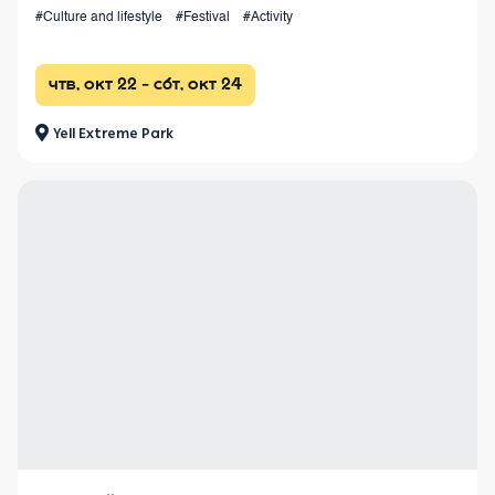
with races from 4 km to 100+ km and a vibrant festival
#Culture and lifestyle
#Festival
#Activity
atmosphere.
чтв, окт 22 - сбт, окт 24
Yell Extreme Park