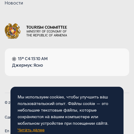
Новости
15° C
4:15:10 AM
Джермук: Ясно
Мы используем cookies, чтобы улучшить ваш
© 2026
Armenia.travel. Все права защищены.
пользовательский опыт. Файлы cookie — это
небольшие текстовые файлы, которые
сохраняются на вашем компьютере или
Сделано
Concept Studio
мобильном устройстве при посещении сайта.
Читать далее
En
Fr
Ru
De
Arm