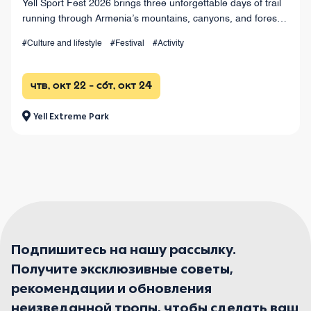
Yell Sport Fest 2026 brings three unforgettable days of trail
running through Armenia’s mountains, canyons, and forests,
with races from 4 km to 100+ km and a vibrant festival
#Culture and lifestyle
#Festival
#Activity
atmosphere.
чтв, окт 22 - сбт, окт 24
Yell Extreme Park
Подпишитесь на нашу рассылку.
Получите эксклюзивные советы,
рекомендации и обновления
неизведанной тропы, чтобы сделать ваш