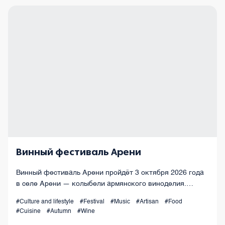
Винный фестиваль Арени
Винный фестиваль Арени пройдёт 3 октября 2026 года
в селе Арени — колыбели армянского виноделия.
Праздник тысячелетних традиций, семейных виноделен
#Culture and lifestyle
#Festival
#Music
#Artisan
#Food
и уникальной винной культуры Армении.
#Cuisine
#Autumn
#Wine