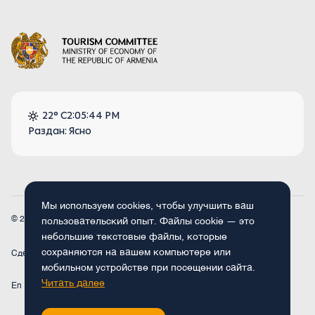
22° C
2:05:44 PM
Раздан: Ясно
Мы используем cookies, чтобы улучшить ваш
© 2026
Armenia.travel. Все права защищены.
пользовательский опыт. Файлы cookie — это
небольшие текстовые файлы, которые
сохраняются на вашем компьютере или
Сделано
Concept Studio
мобильном устройстве при посещении сайта.
Читать далее
En
Fr
Ru
De
Arm