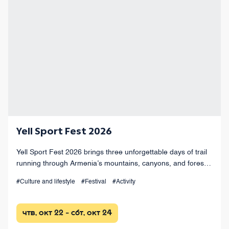
Yell Sport Fest 2026
Yell Sport Fest 2026 brings three unforgettable days of trail
running through Armenia’s mountains, canyons, and forests,
with races from 4 km to 100+ km and a vibrant festival
#Culture and lifestyle
#Festival
#Activity
atmosphere.
чтв, окт 22 - сбт, окт 24