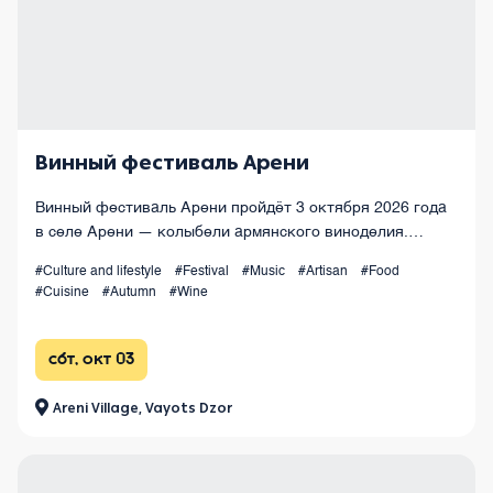
Винный фестиваль Арени
Винный фестиваль Арени пройдёт 3 октября 2026 года
в селе Арени — колыбели армянского виноделия.
Праздник тысячелетних традиций, семейных виноделен
#Culture and lifestyle
#Festival
#Music
#Artisan
#Food
и уникальной винной культуры Армении.
#Cuisine
#Autumn
#Wine
сбт, окт 03
Areni Village, Vayots Dzor