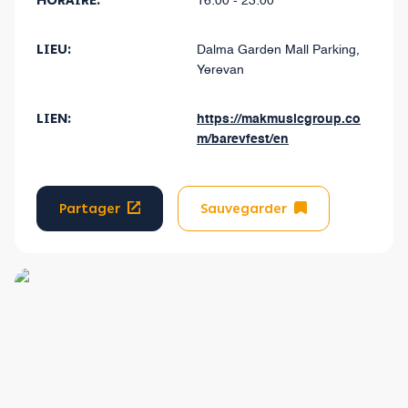
HORAIRE:
16:00 - 23:00
LIEU:
Dalma Garden Mall Parking,
Yerevan
LIEN:
https://makmusicgroup.co
m/barevfest/en
Partager
Sauvegarder