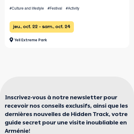
with races from 4 km to 100+ km and a vibrant festival
#Culture and lifestyle
#Festival
#Activity
atmosphere.
jeu., oct. 22 - sam., oct. 24
Yell Extreme Park
Inscrivez-vous à notre newsletter pour
recevoir nos conseils exclusifs, ainsi que les
dernières nouvelles de Hidden Track, votre
guide secret pour une visite inoubliable en
Arménie!