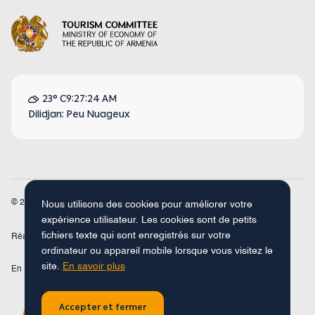
23° C
9:27:24 AM
Dilidjan: Peu Nuageux
© 2026
Armenia Travel. Tous droits réservés.
Nous utilisons des cookies pour améliorer votre
expérience utilisateur. Les cookies sont de petits
fichiers texte qui sont enregistrés sur votre
Réalisé par
Concept Studio
ordinateur ou appareil mobile lorsque vous visitez le
site.
En savoir plus
En
Fr
Ru
De
Arm
Accepter et fermer