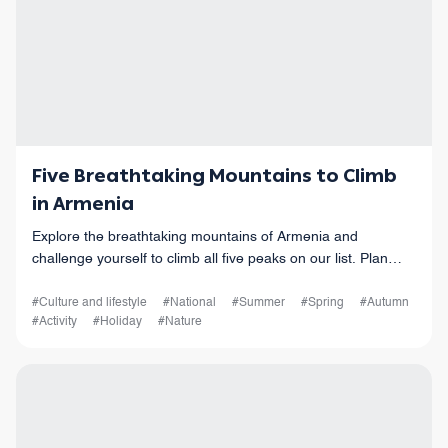
Five Breathtaking Mountains to Climb
in Armenia
Explore the breathtaking mountains of Armenia and
challenge yourself to climb all five peaks on our list. Plan
your trip today!
#Culture and lifestyle
#National
#Summer
#Spring
#Autumn
#Activity
#Holiday
#Nature