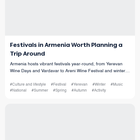
Festivals in Armenia Worth Planning a
Trip Around
Armenia hosts vibrant festivals year-round, from Yerevan
Wine Days and Vardavar to Areni Wine Festival and winter
fire rituals, these festivals make every season worth visiting.
#Culture and lifestyle
#Festival
#Yerevan
#Winter
#Music
#National
#Summer
#Spring
#Autumn
#Activity