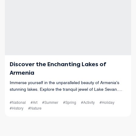
Discover the Enchanting Lakes of
Armenia
Immerse yourself in the unparalleled beauty of Armenia's
stunning lakes. Explore the tranquil jewel of Lake Sevan.
Plan your trip today!
#National
#Art
#Summer
#Spring
#Activity
#Holiday
#History
#Nature