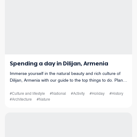
Spending a day in Dilijan, Armenia
Immerse yourself in the natural beauty and rich culture of
Dilijan, Armenia with our guide to the top things to do. Plan
your perfect getaway to Dilijan today.
#Culture and lifestyle
#National
#Activity
#Holiday
#History
#Architecture
#Nature