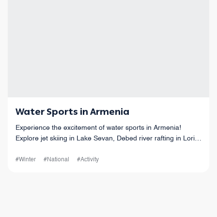
Water Sports in Armenia
Experience the excitement of water sports in Armenia!
Explore jet skiing in Lake Sevan, Debed river rafting in Lori
province, and swimming in mountain lake in Dilijan.
#Winter
#National
#Activity