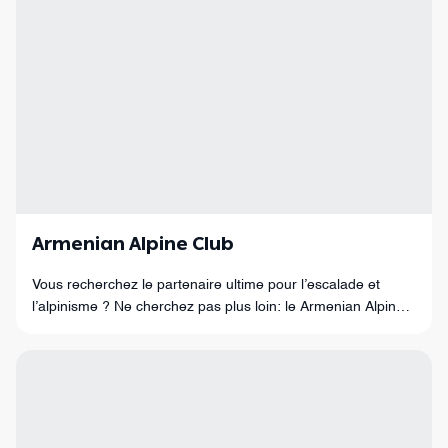
Armenian Alpine Club
Vous recherchez le partenaire ultime pour l’escalade et
l’alpinisme ? Ne cherchez pas plus loin: le Armenian Alpine
Club est prêt à vous emmener dans une aventure palpitante
qui vous coupera le souffl