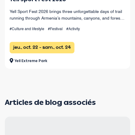
Yell Sport Fest 2026 brings three unforgettable days of trail
running through Armenia’s mountains, canyons, and forests,
with races from 4 km to 100+ km and a vibrant festival
#Culture and lifestyle
#Festival
#Activity
atmosphere.
jeu., oct. 22 - sam., oct. 24
Yell Extreme Park
Articles de blog associés