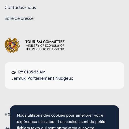
Contactez-nous
Salle de presse
12° C
1:35:55 AM
Jermuk: Partiellement Nuageux
© 2026
Armenia Travel. Tous droits réservés.
Nous utilisons des cookies pour améliorer votre
expérience utilisateur. Les cookies sont de petits
fichiers texte qui sont enregistrés sur votre
Réalisé par
Concept Studio