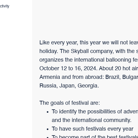
branchées au monde qui a su évoluer au fil du temps, tout en
tivity
préservant ses caractéristiques uniques.
Like every year, this year we will not le
holiday. The Skyball company, with the
organizes the international ballooning f
October 12 to 16, 2024. About 20 hot air b
Armenia and from abroad: Brazil, Bulga
Russia, Japan, Georgia․
The goals of festival are:
To identify the possibilities of ad
and the international community.
To have such festivals every year
To become part of the best festival