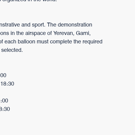
monstrative and sport. The demonstration
loons in the airspace of Yerevan, Garni,
 of each balloon must complete the required
 selected.
։00
-18։30
9։00
18։30