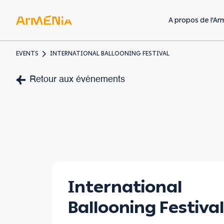
A propos de l'Ar
EVENTS
INTERNATIONAL BALLOONING FESTIVAL
Art & Culture
Retour aux événements
Musées & galeries
Héritage préchrétien
Architecture
arménienne
International
Ballooning Festival