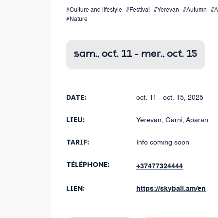
#Culture and lifestyle
#Festival
#Yerevan
#Autumn
#Ac
#Nature
sam., oct. 11 - mer., oct. 15
DATE:
oct. 11 - oct. 15, 2025
LIEU:
Yerevan, Garni, Aparan
TARIF:
Info coming soon
TÉLÉPHONE:
+37477324444
LIEN:
https://skyball.am/en