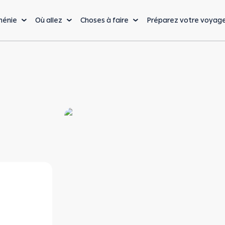
ménie
Où allez
Choses à faire
Préparez votre voyag
La cuisine
Nature & Aventure
Lo
Cuisine arménienne
Randonnées & Trekking
Bu
Vin arménien
Sports extrêmes
Vi
De la ferme à la table
Nature & faune
Sa
sauvage
Cafés, Restaurants &
Vo
Bars
Sports d'hiver
Bu
La capitale : Erevan
Bienvenue à Erevan, l’une des villes les plus anciennes et les plus