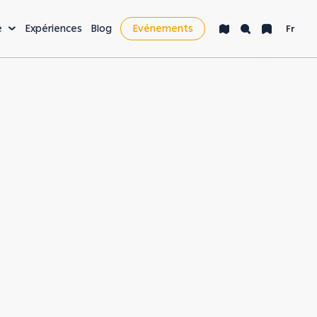
e
Expériences
Blog
Evénements
Fr
isir & plus
cket List
e nocturne
nté & bien-être
yages d'affaires &
siness