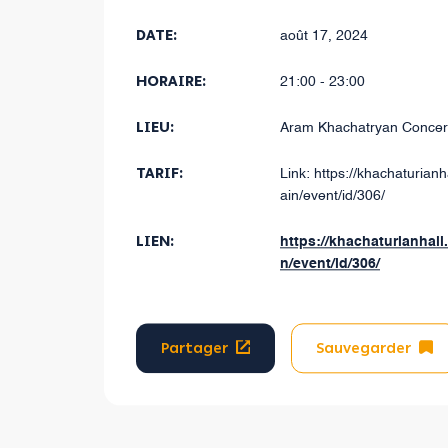
DATE:
août 17, 2024
HORAIRE:
21:00 - 23:00
LIEU:
Aram Khachatryan Concert
TARIF:
Link: https://khachaturian
ain/event/id/306/
LIEN:
https://khachaturianhall
n/event/id/306/
Partager
Sauvegarder