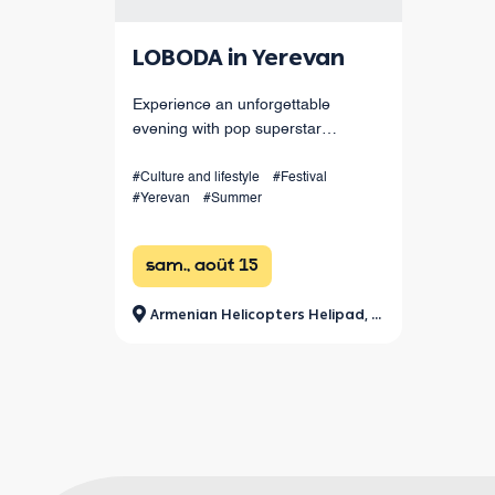
LOBODA in Yerevan
Experience an unforgettable
evening with pop superstar
LOBODA live in Yerevan! Enjoy her
hits, spectacular choreography, live
#Culture and lifestyle
#Festival
#Yerevan
#Summer
sound, and dazzling light effects
under the open sky. August 15 at
Armenia
sam., août 15
Armenian Helicopters Helipad, Jrvezh Park