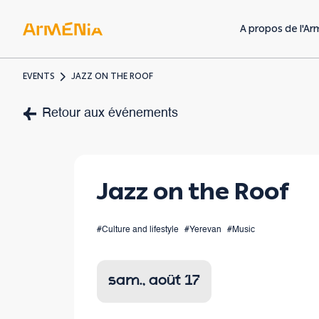
A propos de l'Ar
EVENTS
JAZZ ON THE ROOF
Art & Culture
Retour aux événements
Musées & galeries
Héritage préchrétien
Jazz on the Roof
Architecture
arménienne
#Culture and lifestyle
#Yerevan
#Music
sam., août 17