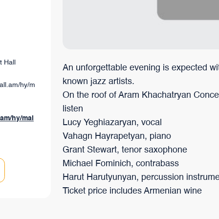
branchées au monde qui a su évoluer au fil du temps, tout en
préservant ses caractéristiques uniques.
 Hall
An unforgettable evening is expected wit
known jazz artists.
hall.am/hy/m
On the roof of Aram Khachatryan Concert
listen
.am/hy/mai
Lucy Yeghiazaryan, vocal
Vahagn Hayrapetyan, piano
Grant Stewart, tenor saxophone
Michael Fominich, contrabass
Harut Harutyunyan, percussion instrum
Ticket price includes Armenian wine