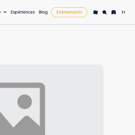
e
Expériences
Blog
Evénements
Fr
isir & plus
cket List
e nocturne
nté & bien-être
yages d'affaires &
siness