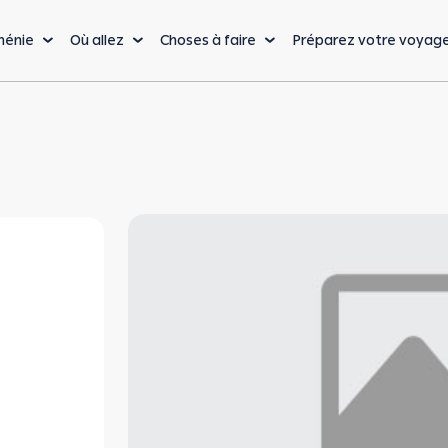
ménie
Où allez
Choses à faire
Préparez votre voyag
La cuisine
Nature & Aventure
Lo
Cuisine arménienne
Randonnées & Trekking
Bu
Vin arménien
Sports extrêmes
Vi
De la ferme à la table
Nature & faune
Sa
sauvage
Cafés, Restaurants &
Vo
Bars
Sports d'hiver
Bu
La capitale : Erevan
Bienvenue à Erevan, l’une des villes les plus anciennes et les plus