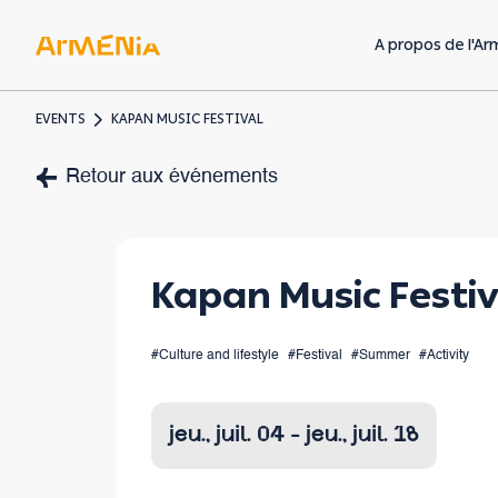
A propos de l'Ar
EVENTS
KAPAN MUSIC FESTIVAL
Art & Culture
Retour aux événements
Musées & galeries
Héritage préchrétien
Kapan Music Festiv
Architecture
arménienne
#Culture and lifestyle
#Festival
#Summer
#Activity
jeu., juil. 04 - jeu., juil. 18