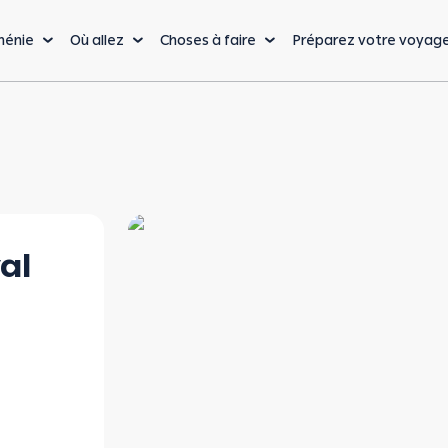
ménie
Où allez
Choses à faire
Préparez votre voyag
La cuisine
Nature & Aventure
Lo
Cuisine arménienne
Randonnées & Trekking
Bu
Vin arménien
Sports extrêmes
Vi
al
De la ferme à la table
Nature & faune
Sa
sauvage
Cafés, Restaurants &
Vo
Bars
Sports d'hiver
Bu
La capitale : Erevan
Bienvenue à Erevan, l’une des villes les plus anciennes et les plus