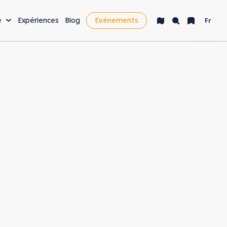
e
Expériences
Blog
Evénements
Fr
isir & plus
cket List
e nocturne
nté & bien-être
yages d'affaires &
siness