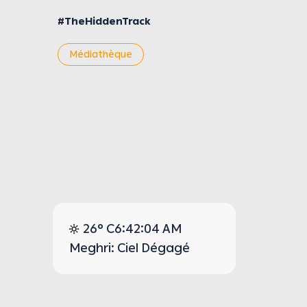
#TheHiddenTrack
Médiathèque
26° C
6:42:05 AM
Meghri: Ciel Dégagé