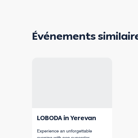
Événements similair
LOBODA in Yerevan
Experience an unforgettable
evening with pop superstar