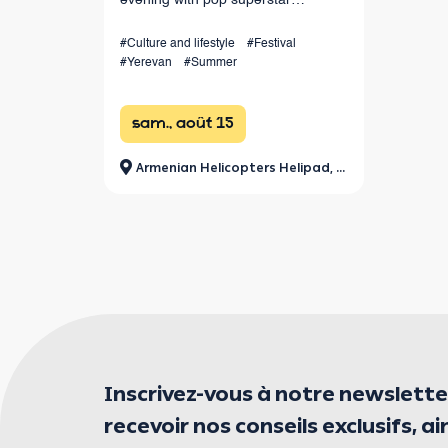
LOBODA live in Yerevan! Enjoy her
hits, spectacular choreography, live
#Culture and lifestyle
#Festival
#Yerevan
#Summer
sound, and dazzling light effects
under the open sky. August 15 at
Armenia
sam., août 15
Armenian Helicopters Helipad, Jrvezh Park
Inscrivez-vous à notre newslette
recevoir nos conseils exclusifs, ai