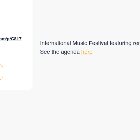
branchées au monde qui a su évoluer au fil du temps, tout en
préservant ses caractéristiques uniques.
com/p/C817
International Music Festival featuring 
See the agenda
here