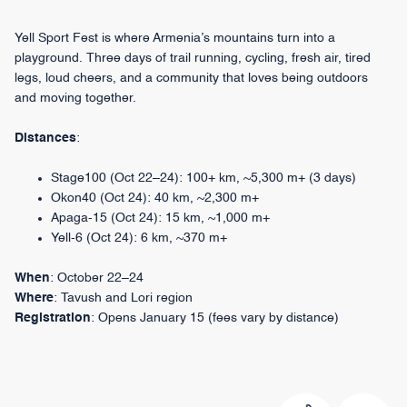
Yell Sport Fest is where Armenia’s mountains turn into a
playground. Three days of trail running, cycling, fresh air, tired
legs, loud cheers, and a community that loves being outdoors
and moving together.
Distances
:
Stage100 (Oct 22–24): 100+ km, ~5,300 m+ (3 days)
Okon40 (Oct 24): 40 km, ~2,300 m+
Apaga-15 (Oct 24): 15 km, ~1,000 m+
Yell-6 (Oct 24): 6 km, ~370 m+
When
: October 22–24
Where
: Tavush and Lori region
Registration
: Opens January 15 (fees vary by distance)