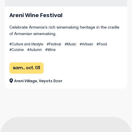
Areni Wine Festival
Celebrate Armenia's rich winemaking heritage in the cradle
of Armenian winemaking.
#Culture and lifestyle
#Festival
#Music
#Artisan
#Food
#Cuisine
#Autumn
#Wine
sam., oct. 03
Areni Village, Vayots Dzor