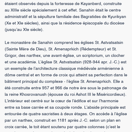
étaient observés depuis la forteresse de Kayanberd, construite
au XIIIe siècle spécialement à cet effet. Sanahin était le centre
administratif et la sépulture familiale des Bagratides de Kyurikyan
(Xe et XIe siècles), ainsi que la résidence épiscopale du diocèse
(jusqu’au XIe siècle).
Le monastère de Sanahin comprend les églises St. Astvatsatsin
(Sainte Mère de Dieu), St. Amenaprkich (Rédempteur) et St.
Grigor, des narthex, une avant-église, un scriptorium, un clocher
et une académie. L’église St. Astvatsatsin (928-944 apr. J.-C.) est
un exemple de l’architecture classique médiévale arménienne à
dôme central et en forme de croix qui atteint sa perfection dans le
bâtiment principal du complexe - l’église St. Amenaprkich. Elle a
été construite entre 957 et 966 de notre ère sous le patronage de
la reine Khosrovanush (épouse du roi Ashot III le Miséricordieux).
L’intérieur est centré sur le cœur de l’édifice et sur l’harmonie
entre sa base carrée et sa coupole ronde. L’abside principale est
entourée de quatre sacristies à deux étages. On accède à l’église
par un narthex, construit en 1181 après J.-C. selon un plan en
croix carrée, le toit étant soutenu par quatre colonnes (c’est le