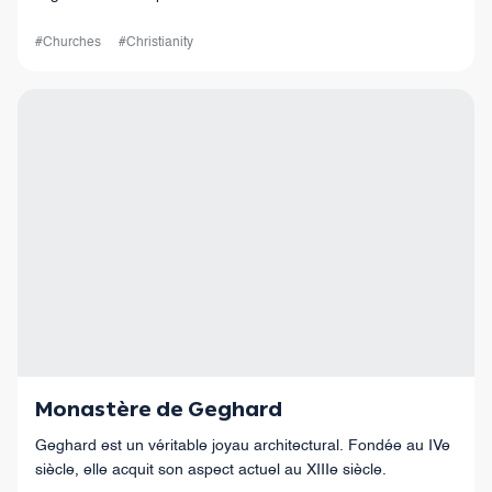
d'Etchmiadzine, les fresques religieuses, les décorations et
les reliques sacrées.
#Churches
#Christianity
Monastère de Geghard
Geghard est un véritable joyau architectural. Fondée au IVe
siècle, elle acquit son aspect actuel au XIIIe siècle.