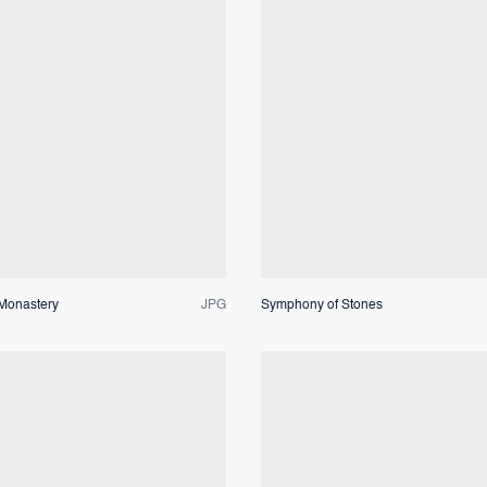
Dateivorschau
Dateivorschau
Monastery
JPG
Symphony of Stones