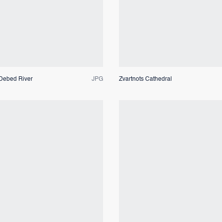
Dateivorschau
Dateivorschau
 Debed River
JPG
Zvartnots Cathedral
Dateivorschau
Dateivorschau