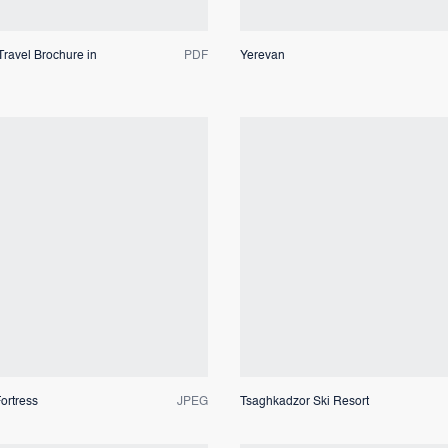
trotzdem ihre Einzigartigkeit bewahrt hat.
ravel Brochure in
PDF
Yerevan
Dateivorschau
Dateivorschau
ortress
JPEG
Tsaghkadzor Ski Resort