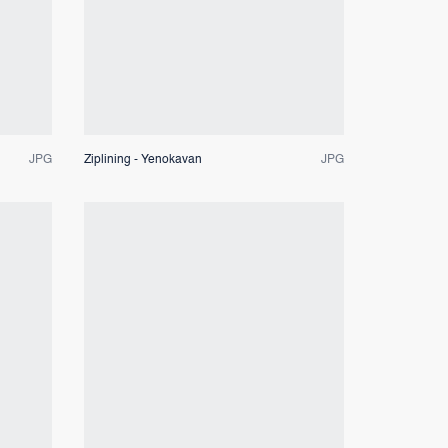
Dateivorschau
JPG
Ziplining - Yenokavan
JPG
Dateivorschau