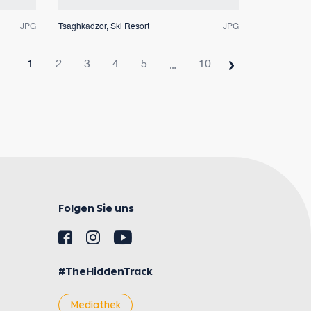
JPG
Tsaghkadzor, Ski Resort
JPG
…
1
2
3
4
5
10
Folgen Sie uns
#TheHiddenTrack
Mediathek