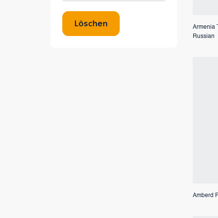
dabei 
Löschen
Armenia T
Russian
Amberd F