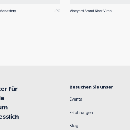
Monastery
JPG
Vineyard Ararat Khor Virap
Besuchen Sie unser
er für
le
Events
 um
Erfahrungen
esslich
Blog