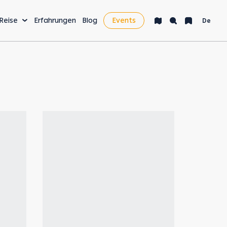
 Reise
Erfahrungen
Blog
Events
De
AKTIVITÄTEN & MEHR
Bucket List
Nachtleben
Gesundheit & Wellness
Digital Nomads &
Wirtschaft
Dateivorschau