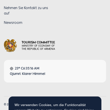
Nehmen Sie Kontakt zu uns
auf
Newsroom
23° C
6:35:17 AM
Gjumri: Klarer Himmel
© 2026
Armenia Travel. Alle Rechte vorbehalten.
Wir verwenden Cookies, um die Funktionalität