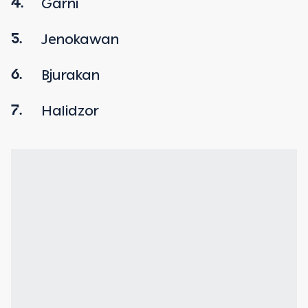
Garni
4.
Jenokawan
5.
Bjurakan
6.
Halidzor
7.