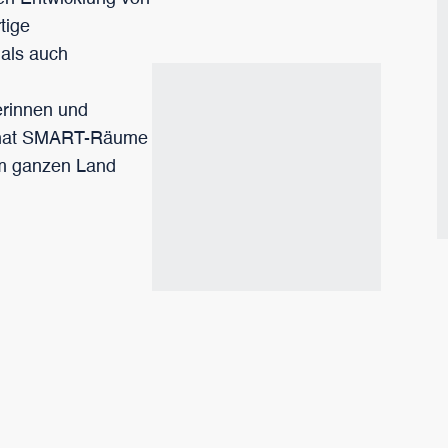
tige
 als auch
erinnen und
F hat SMART-Räume
 im ganzen Land