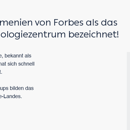
m
menien von Forbes als das
nologiezentrum bezeichnet!
e, bekannt als
at sich schnell
.
tups bilden das
e-Landes.