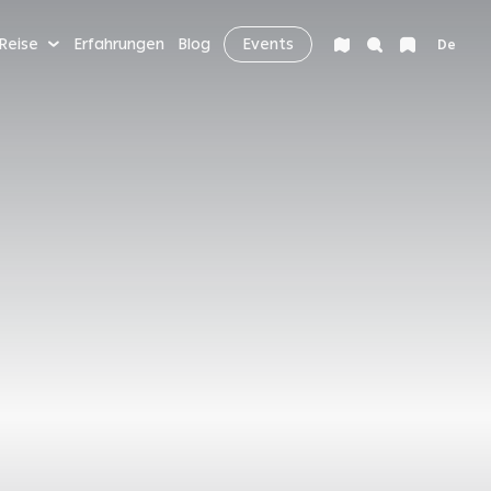
 Reise
Erfahrungen
Blog
Events
De
AKTIVITÄTEN & MEHR
Bucket List
Nachtleben
Gesundheit & Wellness
Digital Nomads &
Wirtschaft