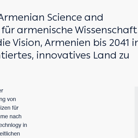
 Armenian Science and
g für armenische Wissenschaft
ie Vision, Armenien bis 2041 i
tiertes, innovatives Land zu
er
ung von
izen für
mme nach
echnlogy in
itlichen