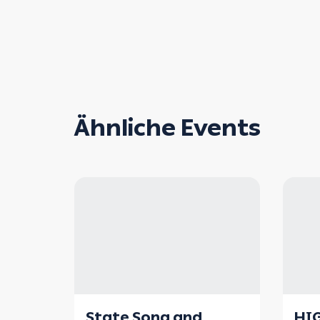
Ähnliche Events
State Song and
HI