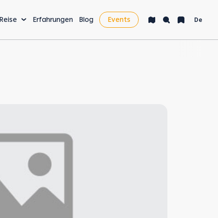
 Reise
Erfahrungen
Blog
Events
De
AKTIVITÄTEN & MEHR
Bucket List
Nachtleben
Gesundheit & Wellness
Digital Nomads &
Wirtschaft