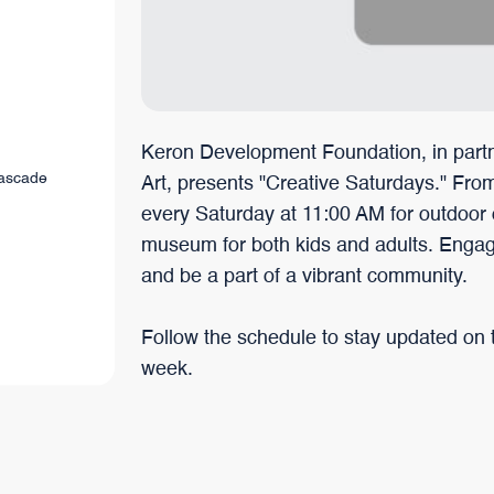
trotzdem ihre Einzigartigkeit bewahrt hat.
Keron Development Foundation, in part
Cascade
Art, presents "Creative Saturdays." Fro
every Saturday at 11:00 AM for outdoor c
museum for both kids and adults. Engage w
and be a part of a vibrant community.
Follow the schedule to stay updated on t
week.