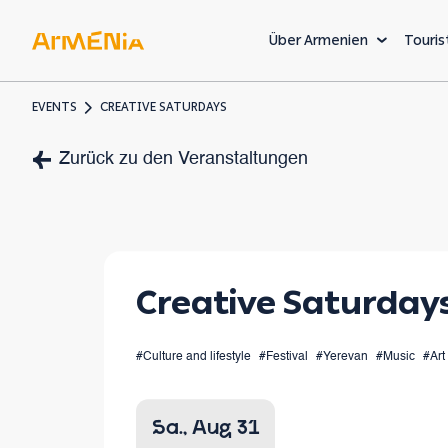
Über Armenien
Touris
EVENTS
CREATIVE SATURDAYS
KUNST & KULTUR
Zurück zu den Veranstaltungen
Museen und Galerien
Vorchristliches Erbe
Armenische Architekt
Creative Saturday
Die
#Culture and lifestyle
#Festival
#Yerevan
#Music
#Art
Willk
einer 
Sa., Aug 31
Welt, 