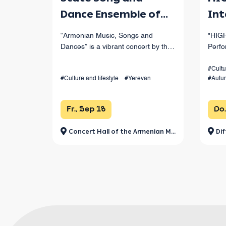
Dance Ensemble of
Int
Armenia Concert on
Per
“Armenian Music, Songs and
"HIGH
September 18
Fes
Dances” is a vibrant concert by the
Perfo
Armenian Song and Dance State
oppor
Ensemble, showcasing the finest
to get
#Cultu
#Culture and lifestyle
#Yerevan
#Autu
works of Armenian musical heritage
world
at Yerevan’s Opera Theater.
Fr., Sep 18
Do.
Concert Hall of the Armenian Musical Society