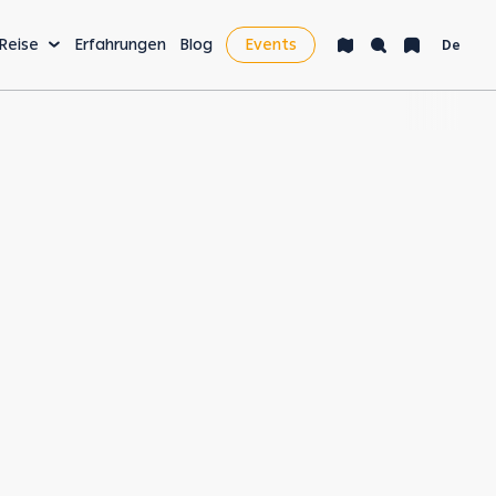
 Reise
Erfahrungen
Blog
Events
De
AKTIVITÄTEN & MEHR
Bucket List
Nachtleben
Gesundheit & Wellness
Digital Nomads &
Wirtschaft