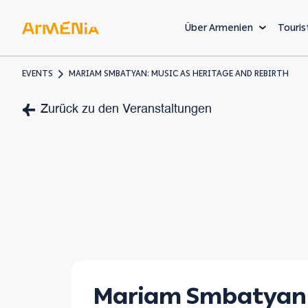
Über Armenien
Touris
EVENTS
MARIAM SMBATYAN: MUSIC AS HERITAGE AND REBIRTH
KUNST & KULTUR
Zurück zu den Veranstaltungen
Museen und Galerien
Vorchristliches Erbe
Armenische Architekt
Die
Willk
einer 
Mariam Smbatyan
Welt, 