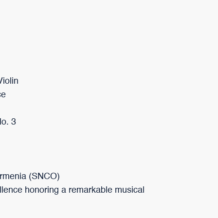
iolin
ce
No. 3
Armenia (SNCO)
ellence honoring a remarkable musical