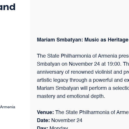
 and
trotzdem ihre Einzigartigkeit bewahrt hat.
Mariam Smbatyan: Music as Heritage
The State Philharmonia of Armenia prese
Smbatyan on November 24 at 19:00. This
anniversary of renowned violinist and p
artistic legacy through a powerful and 
Mariam Smbatyan will perform a selecti
mastery and emotional depth.
 Armenia
Venue:
The State Philharmonia of Arme
Date:
November 24
Day:
Monday