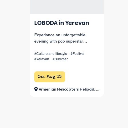
LOBODA in Yerevan
Experience an unforgettable
evening with pop superstar
LOBODA live in Yerevan! Enjoy her
hits, spectacular choreography, live
#Culture and lifestyle
#Festival
#Yerevan
#Summer
sound, and dazzling light effects
under the open sky. August 15 at
Armenia
Sa., Aug 15
Armenian Helicopters Helipad, Jrvezh Park