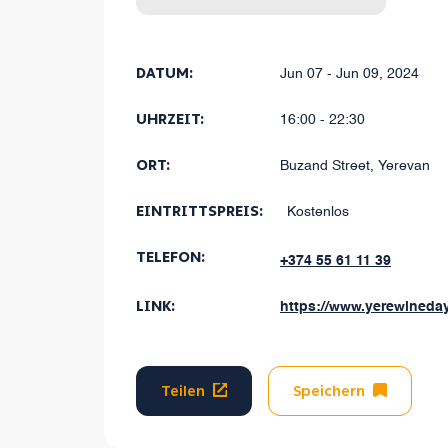
dabei 
DATUM:
Jun 07 - Jun 09, 2024
UHRZEIT:
16:00 - 22:30
ORT:
Buzand Street, Yerevan
EINTRITTSPREIS:
Kostenlos
TELEFON:
+374 55 61 11 39
LINK:
https://www.yerewineda
Teilen
Speichern