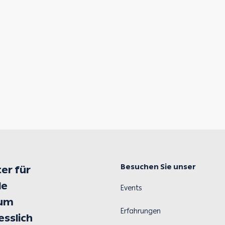
Besuchen Sie unser
er für
le
Events
 um
Erfahrungen
esslich