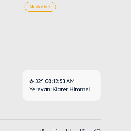
Mediathek
32° C
8:12:54 AM
Yerevan: Klarer Himmel
En
Fr
Ru
De
Arm