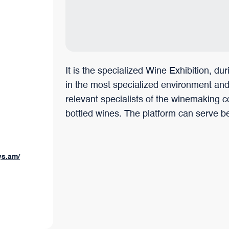
trotzdem ihre Einzigartigkeit bewahrt hat.
It is the specialized Wine Exhibition, du
in the most specialized environment and w
relevant specialists of the winemaking c
bottled wines. The platform can serve b
ys.am/