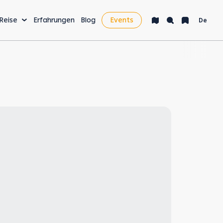
 Reise
Erfahrungen
Blog
Events
De
AKTIVITÄTEN & MEHR
Bucket List
Nachtleben
Gesundheit & Wellness
Digital Nomads &
Wirtschaft