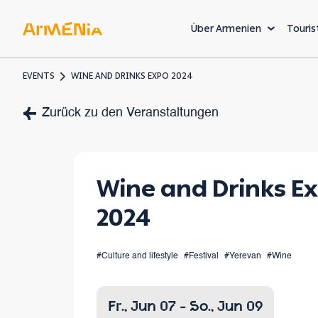
Über Armenien
Touris
EVENTS
WINE AND DRINKS EXPO 2024
KUNST & KULTUR
Zurück zu den Veranstaltungen
Museen und Galerien
Vorchristliches Erbe
Wine and Drinks E
Armenische Architekt
2024
Die
#Culture and lifestyle
#Festival
#Yerevan
#Wine
Willk
einer 
Fr., Jun 07 - So., Jun 09
Welt, 