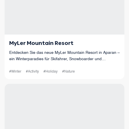
MyLer Mountain Resort
Entdecken Sie das neue MyLer Mountain Resort in Aparan –
ein Winterparadies für Skifahrer, Snowboarder und
Genießer. Komfort trifft auf Abenteuer in schneebedeckter
Natur!
#Winter
#Activity
#Holiday
#Nature