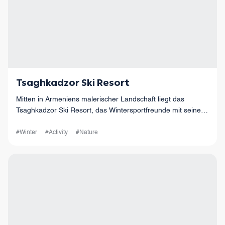
Tsaghkadzor Ski Resort
Mitten in Armeniens malerischer Landschaft liegt das
Tsaghkadzor Ski Resort, das Wintersportfreunde mit seinen
unberührten Pisten und atemberaubenden Ausblicken
anlockt.
#Winter
#Activity
#Nature