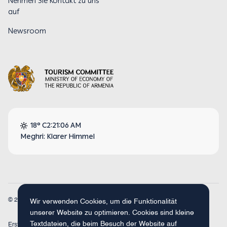
Nehmen Sie Kontakt zu uns
auf
Newsroom
18° C
2:21:07 AM
Meghri: Klarer Himmel
© 2026
Armenia Travel. Alle Rechte vorbehalten.
Wir verwenden Cookies, um die Funktionalität
unserer Website zu optimieren. Cookies sind kleine
Textdateien, die beim Besuch der Website auf
Erstellt mit
Concept Studio