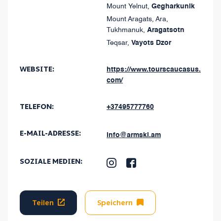
Mount Yelnut
,
Gegharkunik
Mount Aragats, Ara,
Tukhmanuk
,
Aragatsotn
Teqsar
,
Vayots Dzor
WEBSITE:
https://www.tourscaucasus.
com/
TELEFON:
+37495777760
E-MAIL-ADRESSE
:
info@armski.am
SOZIALE MEDIEN
:
Teilen
Speichern