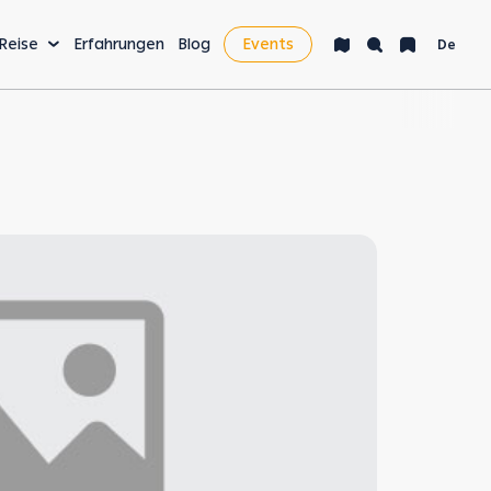
 Reise
Erfahrungen
Blog
Events
De
AKTIVITÄTEN & MEHR
Bucket List
Nachtleben
Gesundheit & Wellness
Digital Nomads &
Wirtschaft