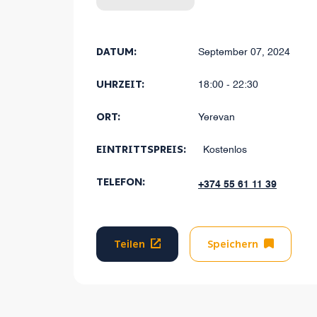
dabei 
DATUM:
September 07, 2024
UHRZEIT:
18:00 - 22:30
ORT:
Yerevan
EINTRITTSPREIS:
Kostenlos
TELEFON:
+374 55 61 11 39
Teilen
Speichern