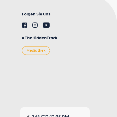
Folgen Sie uns
#TheHiddenTrack
Mediathek
24° C
12:12:36 PM