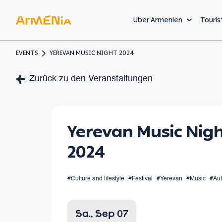
Über Armenien
Touris
EVENTS
YEREVAN MUSIC NIGHT 2024
KUNST & KULTUR
Zurück zu den Veranstaltungen
Museen und Galerien
Vorchristliches Erbe
Yerevan Music Nig
Armenische Architekt
2024
Die
#Culture and lifestyle
#Festival
#Yerevan
#Music
#Au
Willk
einer 
Sa., Sep 07
Welt, 