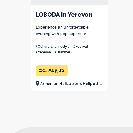
LOBODA in Yerevan
Experience an unforgettable
evening with pop superstar
LOBODA live in Yerevan! Enjoy her
hits, spectacular choreography, live
#Culture and lifestyle
#Festival
#Yerevan
#Summer
sound, and dazzling light effects
under the open sky. August 15 at
Armenia
Sa., Aug 15
Armenian Helicopters Helipad, Jrvezh Park