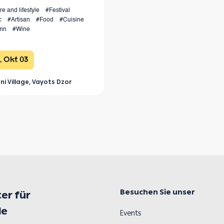
re and lifestyle
#Festival
c
#Artisan
#Food
#Cuisine
mn
#Wine
, Okt 03
ni Village, Vayots Dzor
Besuchen Sie unser
er für
le
Events