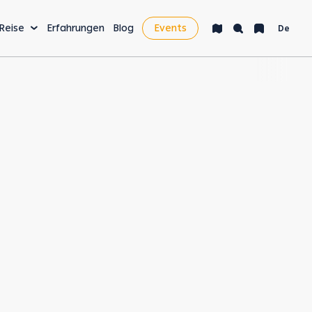
 Reise
Erfahrungen
Blog
Events
De
AKTIVITÄTEN & MEHR
Bucket List
Nachtleben
Gesundheit & Wellness
Digital Nomads &
Wirtschaft