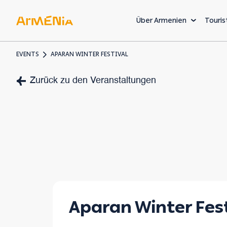
Über Armenien
Touris
EVENTS
APARAN WINTER FESTIVAL
KUNST & KULTUR
Zurück zu den Veranstaltungen
Museen und Galerien
Vorchristliches Erbe
Armenische Architekt
Die
Willk
Aparan Winter Fest
einer 
Welt, 