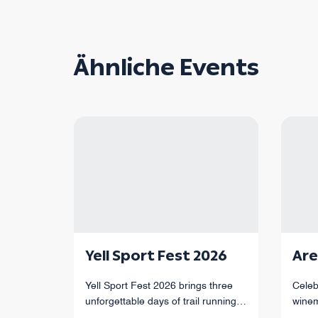
Ähnliche Events
Yell Sport Fest 2026
Are
Yell Sport Fest 2026 brings three
Celeb
unforgettable days of trail running
winem
through Armenia’s mountains,
of Ar