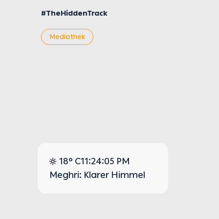
#TheHiddenTrack
Mediathek
18° C
11:24:06 PM
Meghri: Klarer Himmel