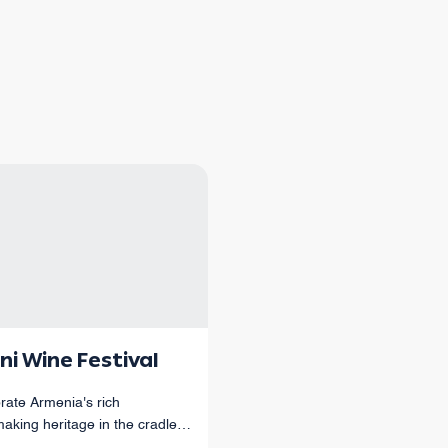
ni Wine Festival
rate Armenia's rich
aking heritage in the cradle
menian winemaking.